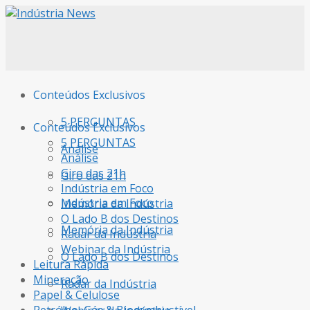
Conteúdos Exclusivos
5 PERGUNTAS
Conteúdos Exclusivos
5 PERGUNTAS
Análise
Análise
Giro das 21h
Giro das 21h
Indústria em Foco
Indústria em Foco
Memória da Indústria
O Lado B dos Destinos
Memória da Indústria
Radar da Indústria
Webinar da Indústria
O Lado B dos Destinos
Leitura Rápida
Mineração
Radar da Indústria
Papel & Celulose