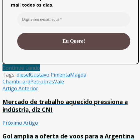
mail todos os dias.
Continue Lendo
Tags:
diesel
Gustavo Pimenta
Magda
Chambriard
Petrobras
Vale
Artigo Anterior
Mercado de trabalho aquecido pressiona a
indústria, diz CNI
Próximo Artigo
Gol amplia a oferta de voos para a Argentina