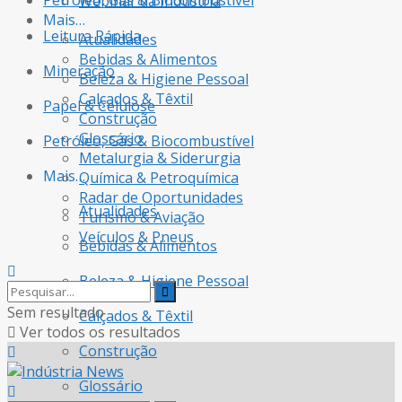
Petróleo, Gás & Biocombustível
Webinar da Indústria
Mais…
Leitura Rápida
Atualidades
Bebidas & Alimentos
Mineração
Beleza & Higiene Pessoal
Calçados & Têxtil
Papel & Celulose
Construção
Glossário
Petróleo, Gás & Biocombustível
Metalurgia & Siderurgia
Mais…
Química & Petroquímica
Radar de Oportunidades
Atualidades
Turismo & Aviação
Veículos & Pneus
Bebidas & Alimentos
Beleza & Higiene Pessoal
Sem resultado
Calçados & Têxtil
Ver todos os resultados
Construção
Glossário