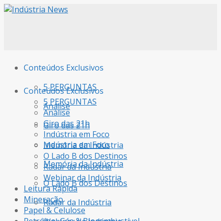
Conteúdos Exclusivos
5 PERGUNTAS
Conteúdos Exclusivos
5 PERGUNTAS
Análise
Análise
Giro das 21h
Giro das 21h
Indústria em Foco
Indústria em Foco
Memória da Indústria
O Lado B dos Destinos
Memória da Indústria
Radar da Indústria
Webinar da Indústria
O Lado B dos Destinos
Leitura Rápida
Mineração
Radar da Indústria
Papel & Celulose