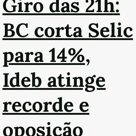
Giro das 21h:
BC corta Selic
para 14%,
Ideb atinge
recorde e
oposição