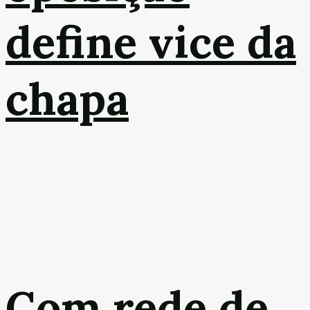
define vice da
chapa
Com rede de