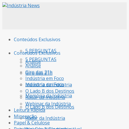
Conteúdos Exclusivos
5 PERGUNTAS
Conteúdos Exclusivos
5 PERGUNTAS
Análise
Análise
Giro das 21h
Giro das 21h
Indústria em Foco
Indústria em Foco
Memória da Indústria
O Lado B dos Destinos
Memória da Indústria
Radar da Indústria
Webinar da Indústria
O Lado B dos Destinos
Leitura Rápida
Mineração
Radar da Indústria
Papel & Celulose