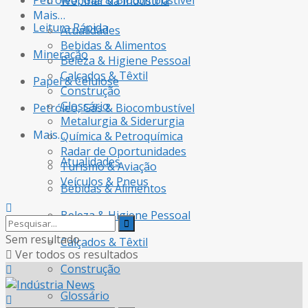
Petróleo, Gás & Biocombustível
Webinar da Indústria
Mais…
Leitura Rápida
Atualidades
Bebidas & Alimentos
Mineração
Beleza & Higiene Pessoal
Calçados & Têxtil
Papel & Celulose
Construção
Glossário
Petróleo, Gás & Biocombustível
Metalurgia & Siderurgia
Mais…
Química & Petroquímica
Radar de Oportunidades
Atualidades
Turismo & Aviação
Veículos & Pneus
Bebidas & Alimentos
Beleza & Higiene Pessoal
Sem resultado
Calçados & Têxtil
Ver todos os resultados
Construção
Glossário