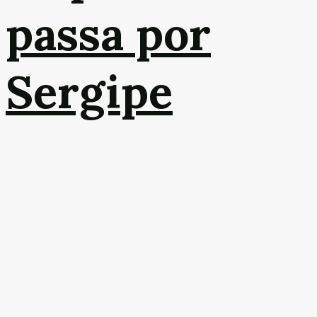
passa por
Sergipe