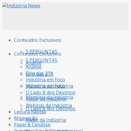
Conteúdos Exclusivos
5 PERGUNTAS
Conteúdos Exclusivos
5 PERGUNTAS
Análise
Análise
Giro das 21h
Giro das 21h
Indústria em Foco
Indústria em Foco
Memória da Indústria
O Lado B dos Destinos
Memória da Indústria
Radar da Indústria
Webinar da Indústria
O Lado B dos Destinos
Leitura Rápida
Mineração
Radar da Indústria
Papel & Celulose