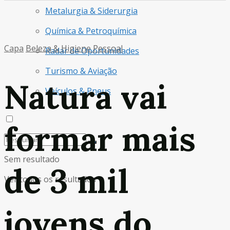
Metalurgia & Siderurgia
Química & Petroquímica
Capa
Beleza & Higiene Pessoal
Radar de Oportunidades
Turismo & Aviação
Natura vai
Veículos & Pneus
formar mais
Sem resultado
de 3 mil
Ver todos os resultados
jovens do