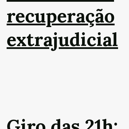
recuperação
extrajudicial
Giro das 21h: