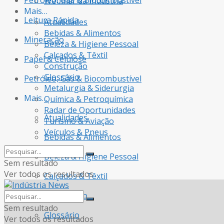
Petróleo, Gás & Biocombustível
Webinar da Indústria
Mais…
Leitura Rápida
Atualidades
Bebidas & Alimentos
Mineração
Beleza & Higiene Pessoal
Calçados & Têxtil
Papel & Celulose
Construção
Glossário
Petróleo, Gás & Biocombustível
Metalurgia & Siderurgia
Mais…
Química & Petroquímica
Radar de Oportunidades
Atualidades
Turismo & Aviação
Veículos & Pneus
Bebidas & Alimentos
Beleza & Higiene Pessoal
Sem resultado
Ver todos os resultados
Calçados & Têxtil
Construção
Sem resultado
Glossário
Ver todos os resultados