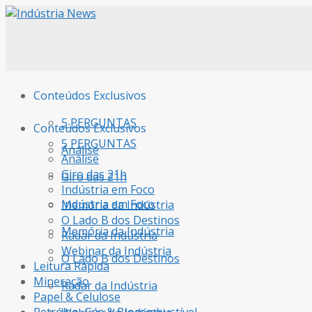
Conteúdos Exclusivos
5 PERGUNTAS
Conteúdos Exclusivos
5 PERGUNTAS
Análise
Análise
Giro das 21h
Giro das 21h
Indústria em Foco
Indústria em Foco
Memória da Indústria
O Lado B dos Destinos
Memória da Indústria
Radar da Indústria
Webinar da Indústria
O Lado B dos Destinos
Leitura Rápida
Mineração
Radar da Indústria
Papel & Celulose