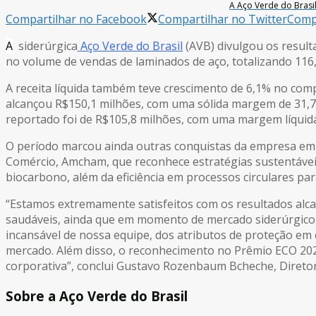
A Aço Verde do Brasi
Compartilhar no Facebook
Compartilhar no Twitter
Compa
A
siderúrgica
Aço Verde do Brasil
(AVB) divulgou os result
no volume de vendas de laminados de aço, totalizando 116
A receita líquida também teve crescimento de 6,1% no com
alcançou R$150,1 milhões, com uma sólida margem de 31,7%. 
reportado foi de R$105,8 milhões, com uma margem líquida
O período marcou ainda outras conquistas da empresa em 
Comércio, Amcham, que reconhece estratégias sustentáveis
biocarbono, além da eficiência em processos circulares par
“Estamos extremamente satisfeitos com os resultados alcan
saudáveis, ainda que em momento de mercado siderúrgico ma
incansável de nossa equipe, dos atributos de proteção em
mercado. Além disso, o reconhecimento no Prêmio ECO 2023
corporativa”, conclui Gustavo Rozenbaum Bcheche, Diretor
Sobre a Aço Verde do Brasil