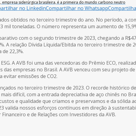
l, empresa siderúrgica brasileira, é a primeira do mundo carbono neutro
rtilhar no Linkedin
Compartilhar no Whatsapp
Compartilh
ados obtidos no terceiro trimestre do ano. No período, a c
,3 mil toneladas. O número representa um aumento de 15,9%
parativo com o segundo trimestre de 2023, chegando a R$47
A relação Dívida Líquida/Ebitda no terceiro trimestre de 20
 de 22,3%.
ESG. A AVB foi uma das vencedoras do Prêmio ECO, realiza
 das empresas no Brasil. A AVB venceu com seu projeto de 
a evitar emissões de CO2.
çados no terceiro trimestre de 2023. O recorde histórico de
is difícil, com a entrada depreciativa de aço chinês no Br
 custos e qualidade que criamos e preservamos e da sólida 
 valida nossos esforços contínuos em direção à sustentabi
 Financeiro e de Relações com Investidores da AVB.