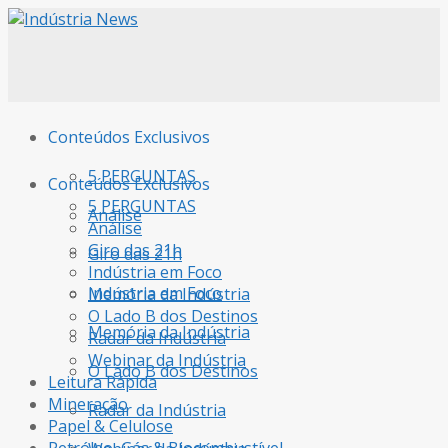
Conteúdos Exclusivos
5 PERGUNTAS
Conteúdos Exclusivos
5 PERGUNTAS
Análise
Análise
Giro das 21h
Giro das 21h
Indústria em Foco
Indústria em Foco
Memória da Indústria
O Lado B dos Destinos
Memória da Indústria
Radar da Indústria
Webinar da Indústria
O Lado B dos Destinos
Leitura Rápida
Mineração
Radar da Indústria
Papel & Celulose