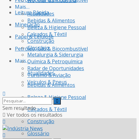
Petróleo, Gás & Biocombustível
Webinar da Indústria
Mais…
Leitura Rápida
Atualidades
Bebidas & Alimentos
Mineração
Beleza & Higiene Pessoal
Calçados & Têxtil
Papel & Celulose
Construção
Glossário
Petróleo, Gás & Biocombustível
Metalurgia & Siderurgia
Mais…
Química & Petroquímica
Radar de Oportunidades
Atualidades
Turismo & Aviação
Veículos & Pneus
Bebidas & Alimentos
Beleza & Higiene Pessoal
Sem resultado
Calçados & Têxtil
Ver todos os resultados
Construção
Glossário