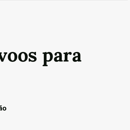
voos para
ão