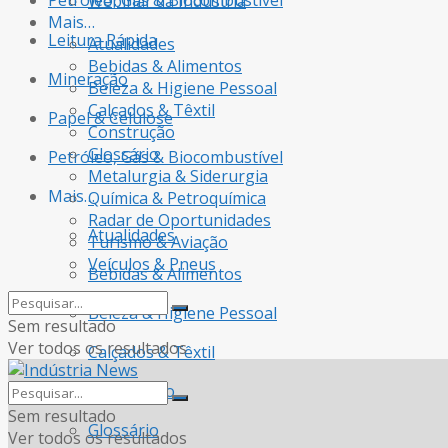
Petróleo, Gás & Biocombustível
Webinar da Indústria
Mais…
Leitura Rápida
Atualidades
Bebidas & Alimentos
Mineração
Beleza & Higiene Pessoal
Calçados & Têxtil
Papel & Celulose
Construção
Glossário
Petróleo, Gás & Biocombustível
Metalurgia & Siderurgia
Mais…
Química & Petroquímica
Radar de Oportunidades
Atualidades
Turismo & Aviação
Veículos & Pneus
Bebidas & Alimentos
Beleza & Higiene Pessoal
Sem resultado
Ver todos os resultados
Calçados & Têxtil
Construção
Sem resultado
Glossário
Ver todos os resultados