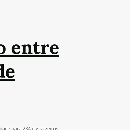
o entre
de
idade para 234 passageiros,