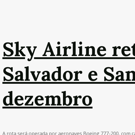
Sky Airline re
Salvador e San
dezembro
A rota será operada por aeronaves Boeing 777-200, com c