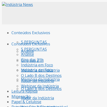
Conteúdos Exclusivos
5 PERGUNTAS
Conteúdos Exclusivos
5 PERGUNTAS
Análise
Análise
Giro das 21h
Giro das 21h
Indústria em Foco
Indústria em Foco
Memória da Indústria
O Lado B dos Destinos
Memória da Indústria
Radar da Indústria
Webinar da Indústria
O Lado B dos Destinos
Leitura Rápida
Mineração
Radar da Indústria
Papel & Celulose