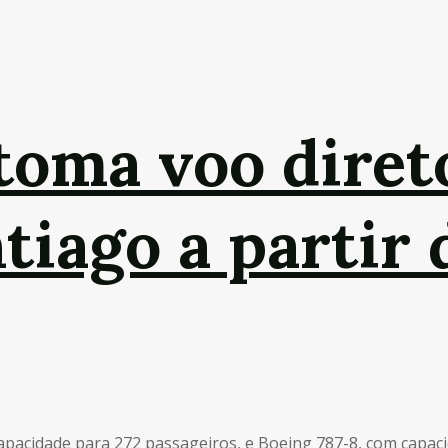
toma voo diret
tiago a partir 
apacidade para 272 passageiros, e Boeing 787-8, com capac