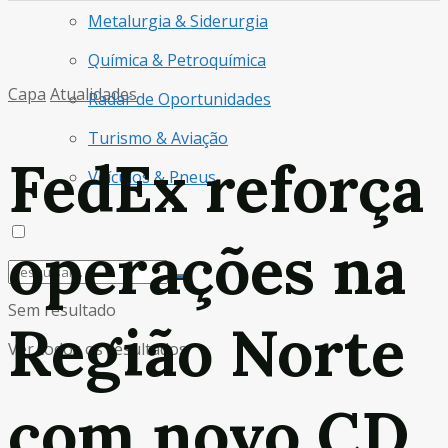
Metalurgia & Siderurgia
Química & Petroquímica
Capa
Atualidades
Radar de Oportunidades
Turismo & Aviação
FedEx reforça
Veículos & Pneus
operações na
Sem resultado
Região Norte
Ver todos os resultados
com novo CD