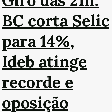
Giro das 21h:
BC corta Selic
para 14%,
Ideb atinge
recorde e
oposição