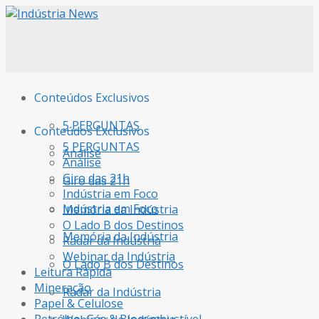
Conteúdos Exclusivos
5 PERGUNTAS
Conteúdos Exclusivos
5 PERGUNTAS
Análise
Análise
Giro das 21h
Giro das 21h
Indústria em Foco
Indústria em Foco
Memória da Indústria
O Lado B dos Destinos
Memória da Indústria
Radar da Indústria
Webinar da Indústria
O Lado B dos Destinos
Leitura Rápida
Mineração
Radar da Indústria
Papel & Celulose