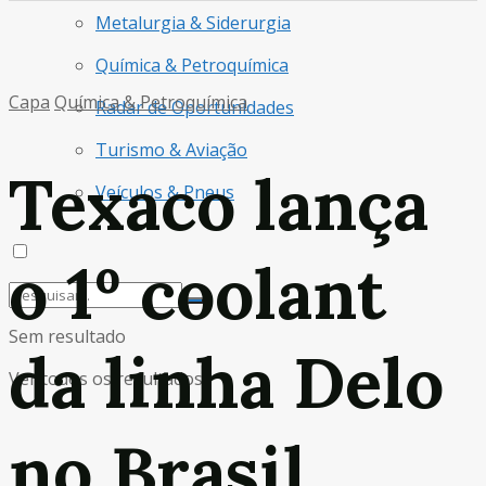
Metalurgia & Siderurgia
Química & Petroquímica
Capa
Química & Petroquímica
Radar de Oportunidades
Turismo & Aviação
Texaco lança
Veículos & Pneus
o 1º coolant
Sem resultado
da linha Delo
Ver todos os resultados
no Brasil