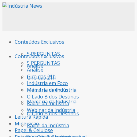
Conteúdos Exclusivos
5 PERGUNTAS
Conteúdos Exclusivos
5 PERGUNTAS
Análise
Análise
Giro das 21h
Giro das 21h
Indústria em Foco
Indústria em Foco
Memória da Indústria
O Lado B dos Destinos
Memória da Indústria
Radar da Indústria
Webinar da Indústria
O Lado B dos Destinos
Leitura Rápida
Mineração
Radar da Indústria
Papel & Celulose