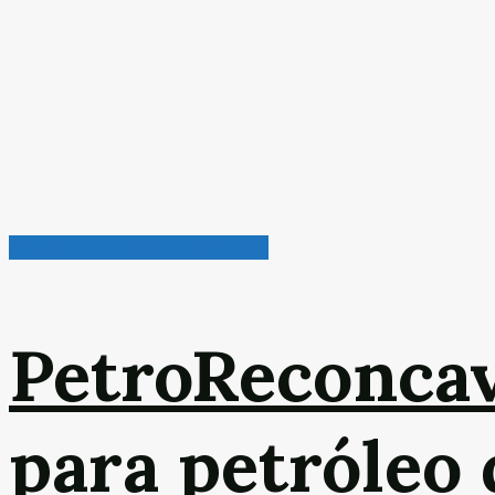
Petróleo, Gás & Biocombustível
PetroReconca
para petróleo 