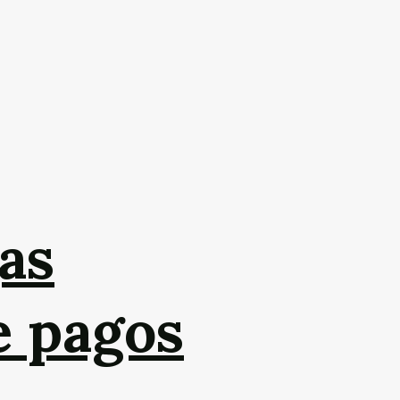
as
e pagos