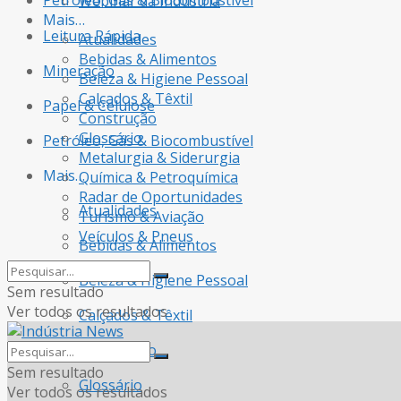
Petróleo, Gás & Biocombustível
Webinar da Indústria
Mais…
Leitura Rápida
Atualidades
Bebidas & Alimentos
Mineração
Beleza & Higiene Pessoal
Calçados & Têxtil
Papel & Celulose
Construção
Glossário
Petróleo, Gás & Biocombustível
Metalurgia & Siderurgia
Mais…
Química & Petroquímica
Radar de Oportunidades
Atualidades
Turismo & Aviação
Veículos & Pneus
Bebidas & Alimentos
Beleza & Higiene Pessoal
Sem resultado
Ver todos os resultados
Calçados & Têxtil
Construção
Sem resultado
Glossário
Ver todos os resultados