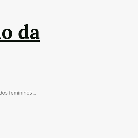
ão da
os femininos ...