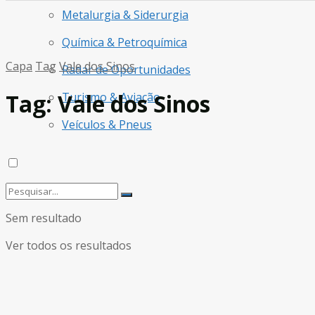
Metalurgia & Siderurgia
Química & Petroquímica
Capa
Tag
Vale dos Sinos
Radar de Oportunidades
Tag:
Vale dos Sinos
Turismo & Aviação
Veículos & Pneus
Sem resultado
Ver todos os resultados