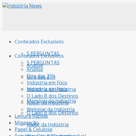
Conteúdos Exclusivos
5 PERGUNTAS
Conteúdos Exclusivos
5 PERGUNTAS
Análise
Análise
Giro das 21h
Giro das 21h
Indústria em Foco
Indústria em Foco
Memória da Indústria
O Lado B dos Destinos
Memória da Indústria
Radar da Indústria
Webinar da Indústria
O Lado B dos Destinos
Leitura Rápida
Mineração
Radar da Indústria
Papel & Celulose