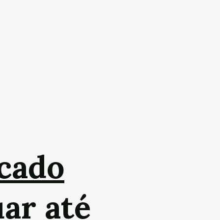
cado
uar até