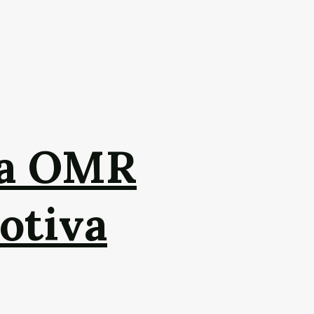
da OMR
otiva