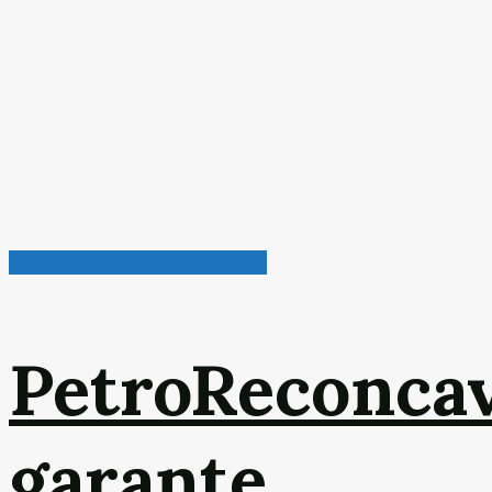
Petróleo, Gás & Biocombustível
PetroReconca
garante