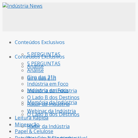
Conteúdos Exclusivos
5 PERGUNTAS
Conteúdos Exclusivos
5 PERGUNTAS
Análise
Análise
Giro das 21h
Giro das 21h
Indústria em Foco
Indústria em Foco
Memória da Indústria
O Lado B dos Destinos
Memória da Indústria
Radar da Indústria
Webinar da Indústria
O Lado B dos Destinos
Leitura Rápida
Mineração
Radar da Indústria
Papel & Celulose