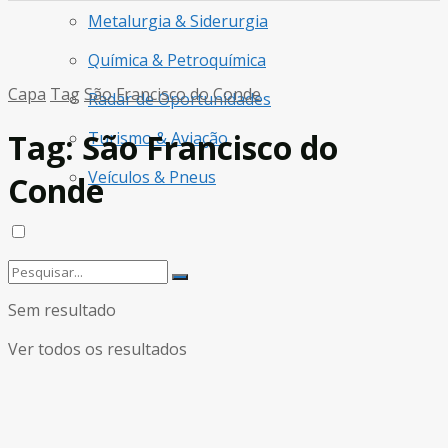
Metalurgia & Siderurgia
Química & Petroquímica
Capa
Tag
São Francisco do Conde
Radar de Oportunidades
Tag:
São Francisco do
Turismo & Aviação
Veículos & Pneus
Conde
Sem resultado
Ver todos os resultados