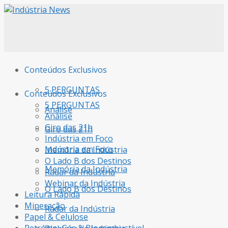
Conteúdos Exclusivos
5 PERGUNTAS
Conteúdos Exclusivos
5 PERGUNTAS
Análise
Análise
Giro das 21h
Giro das 21h
Indústria em Foco
Indústria em Foco
Memória da Indústria
O Lado B dos Destinos
Memória da Indústria
Radar da Indústria
Webinar da Indústria
O Lado B dos Destinos
Leitura Rápida
Mineração
Radar da Indústria
Papel & Celulose