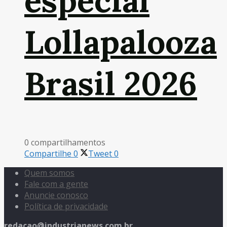
especial
Lollapalooza
Brasil 2026
0 compartilhamentos
Compartilhe
0
Tweet
0
Quem somos
Fale com a gente
Anuncie conosco
Política de privacidade
redacao@industrianews.com.br