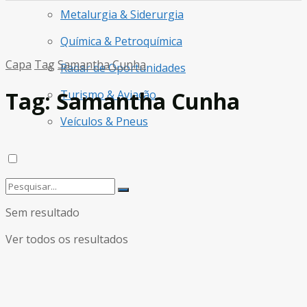
Metalurgia & Siderurgia
Química & Petroquímica
Capa
Tag
Samantha Cunha
Radar de Oportunidades
Tag:
Samantha Cunha
Turismo & Aviação
Veículos & Pneus
Sem resultado
Ver todos os resultados