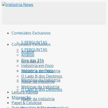
Conteúdos Exclusivos
5 PERGUNTAS
Conteúdos Exclusivos
5 PERGUNTAS
Análise
Análise
Giro das 21h
Giro das 21h
Indústria em Foco
Indústria em Foco
Memória da Indústria
O Lado B dos Destinos
Memória da Indústria
Radar da Indústria
Webinar da Indústria
O Lado B dos Destinos
Leitura Rápida
Mineração
Radar da Indústria
Papel & Celulose