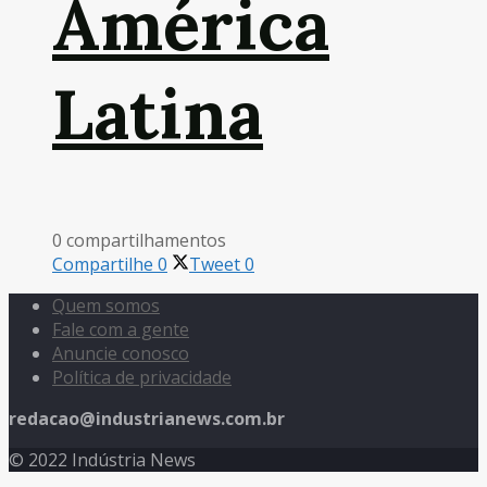
América
Latina
0 compartilhamentos
Compartilhe
0
Tweet
0
Quem somos
Fale com a gente
Anuncie conosco
Política de privacidade
redacao@industrianews.com.br
© 2022 Indústria News