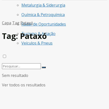
Metalurgia & Siderurgia
Química & Petroquímica
Capa
Tag
Pataxó
Radar de Oportunidades
Tag:
Pataxó
Turismo & Aviação
Veículos & Pneus
Sem resultado
Ver todos os resultados