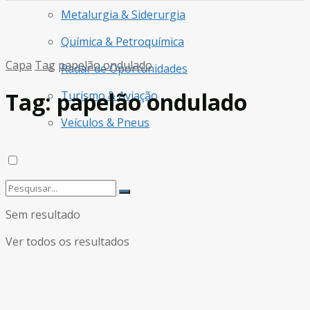
Metalurgia & Siderurgia
Química & Petroquímica
Capa
Tag
papelão ondulado
Radar de Oportunidades
Tag:
papelão ondulado
Turismo & Aviação
Veículos & Pneus
Sem resultado
Ver todos os resultados