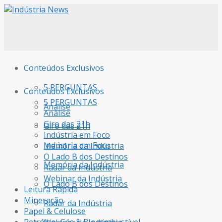
Conteúdos Exclusivos
5 PERGUNTAS
Conteúdos Exclusivos
5 PERGUNTAS
Análise
Análise
Giro das 21h
Giro das 21h
Indústria em Foco
Indústria em Foco
Memória da Indústria
O Lado B dos Destinos
Memória da Indústria
Radar da Indústria
Webinar da Indústria
O Lado B dos Destinos
Leitura Rápida
Mineração
Radar da Indústria
Papel & Celulose