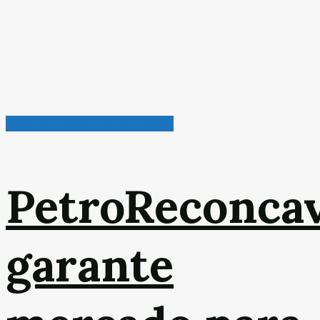
Petróleo, Gás & Biocombustível
PetroReconca
garante