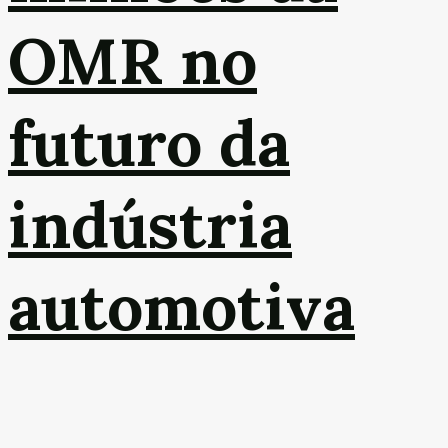
OMR no
futuro da
indústria
automotiva