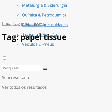
Metalurgia & Siderurgia
Química & Petroquímica
Capa
Tag
papel tissue
Radar de Oportunidades
Tag:
papel tissue
Turismo & Aviação
Veículos & Pneus
Sem resultado
Ver todos os resultados