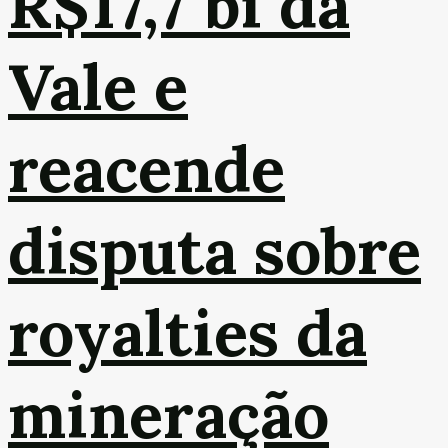
R$17,7 bi da
Vale e
reacende
disputa sobre
royalties da
mineração