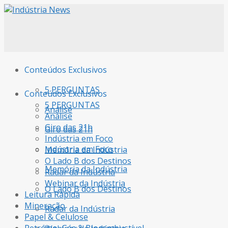
Conteúdos Exclusivos
5 PERGUNTAS
Conteúdos Exclusivos
5 PERGUNTAS
Análise
Análise
Giro das 21h
Giro das 21h
Indústria em Foco
Indústria em Foco
Memória da Indústria
O Lado B dos Destinos
Memória da Indústria
Radar da Indústria
Webinar da Indústria
O Lado B dos Destinos
Leitura Rápida
Mineração
Radar da Indústria
Papel & Celulose