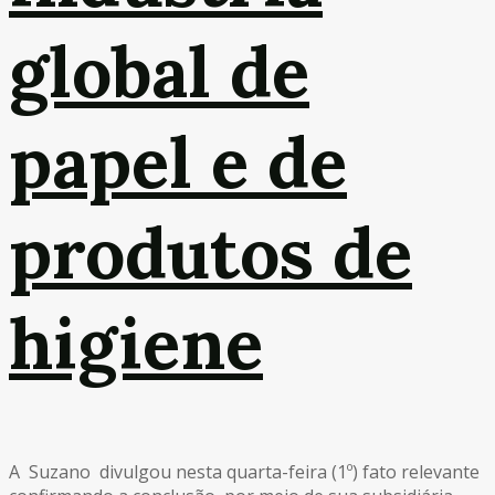
global de
papel e de
produtos de
higiene
A Suzano divulgou nesta quarta-feira (1º) fato relevante