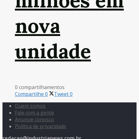
milhões em
nova
unidade
0 compartilhamentos
Compartilhe
0
Tweet
0
Quem somos
Fale com a gente
Anuncie conosco
Política de privacidade
redacao@industrianews.com.br