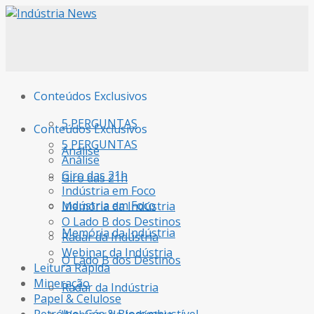
Conteúdos Exclusivos
5 PERGUNTAS
Conteúdos Exclusivos
5 PERGUNTAS
Análise
Análise
Giro das 21h
Giro das 21h
Indústria em Foco
Indústria em Foco
Memória da Indústria
O Lado B dos Destinos
Memória da Indústria
Radar da Indústria
Webinar da Indústria
O Lado B dos Destinos
Leitura Rápida
Mineração
Radar da Indústria
Papel & Celulose