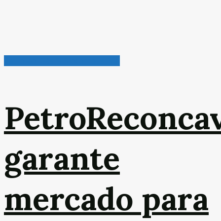
Petróleo, Gás & Biocombustível
PetroReconca
garante
mercado para