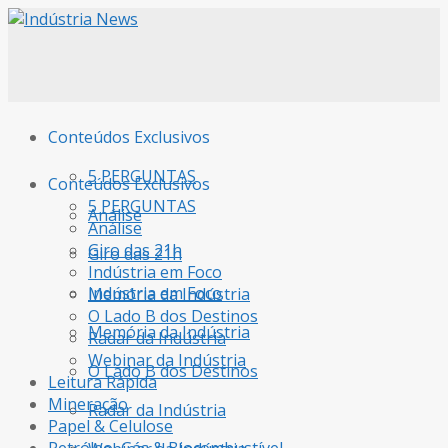
Conteúdos Exclusivos
5 PERGUNTAS
Conteúdos Exclusivos
5 PERGUNTAS
Análise
Análise
Giro das 21h
Giro das 21h
Indústria em Foco
Indústria em Foco
Memória da Indústria
O Lado B dos Destinos
Memória da Indústria
Radar da Indústria
Webinar da Indústria
O Lado B dos Destinos
Leitura Rápida
Mineração
Radar da Indústria
Papel & Celulose