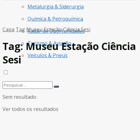
Metalurgia & Siderurgia
Química & Petroquímica
Capa
Tag
Museu Estação Ciência Sesi
Radar de Oportunidades
Tag:
Museu Estação Ciência
Turismo & Aviação
Veículos & Pneus
Sesi
Sem resultado
Ver todos os resultados