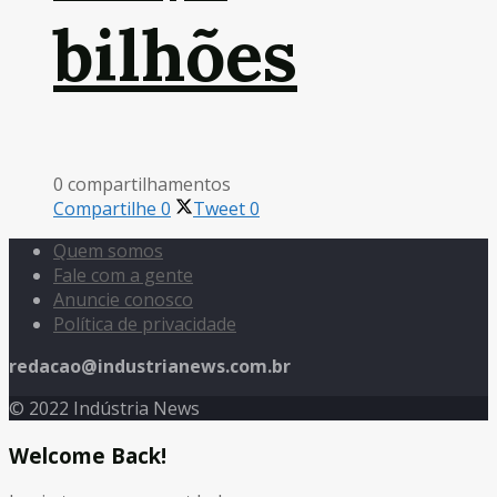
bilhões
0 compartilhamentos
Compartilhe
0
Tweet
0
Quem somos
Fale com a gente
Anuncie conosco
Política de privacidade
redacao@industrianews.com.br
© 2022 Indústria News
Welcome Back!