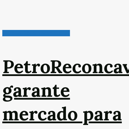
Petróleo, Gás & Biocombustível
PetroReconca
garante
mercado para