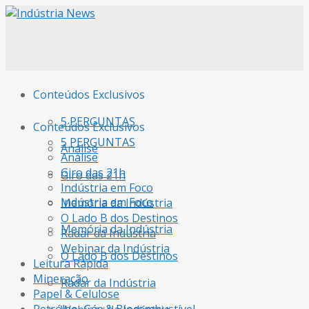
Conteúdos Exclusivos
5 PERGUNTAS
Conteúdos Exclusivos
5 PERGUNTAS
Análise
Análise
Giro das 21h
Giro das 21h
Indústria em Foco
Indústria em Foco
Memória da Indústria
O Lado B dos Destinos
Memória da Indústria
Radar da Indústria
Webinar da Indústria
O Lado B dos Destinos
Leitura Rápida
Mineração
Radar da Indústria
Papel & Celulose