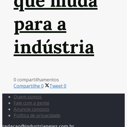
que muda
para a
indústria
0 compartilhamentos
Compartilhe
0
Tweet
0
Quem somos
Fale com a gente
Anuncie conosco
Política de privacidade
redacao@industrianews.com.br