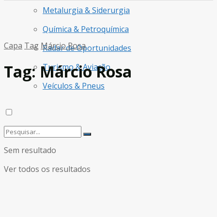
Metalurgia & Siderurgia
Química & Petroquímica
Capa
Tag
Márcio Rosa
Radar de Oportunidades
Tag:
Márcio Rosa
Turismo & Aviação
Veículos & Pneus
Sem resultado
Ver todos os resultados