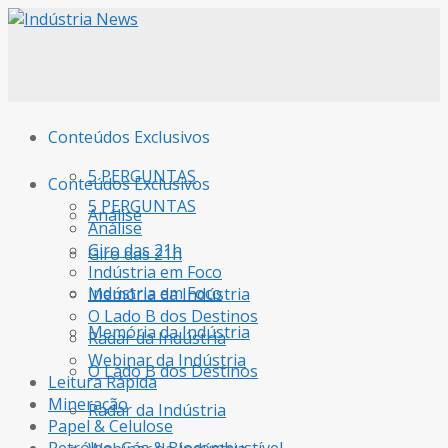
Conteúdos Exclusivos
5 PERGUNTAS
Conteúdos Exclusivos
5 PERGUNTAS
Análise
Análise
Giro das 21h
Giro das 21h
Indústria em Foco
Indústria em Foco
Memória da Indústria
O Lado B dos Destinos
Memória da Indústria
Radar da Indústria
Webinar da Indústria
O Lado B dos Destinos
Leitura Rápida
Mineração
Radar da Indústria
Papel & Celulose