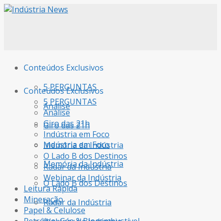
Conteúdos Exclusivos
5 PERGUNTAS
Conteúdos Exclusivos
5 PERGUNTAS
Análise
Análise
Giro das 21h
Giro das 21h
Indústria em Foco
Indústria em Foco
Memória da Indústria
O Lado B dos Destinos
Memória da Indústria
Radar da Indústria
Webinar da Indústria
O Lado B dos Destinos
Leitura Rápida
Mineração
Radar da Indústria
Papel & Celulose