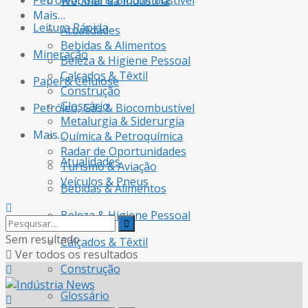
Petróleo, Gás & Biocombustível
Webinar da Indústria
Mais…
Leitura Rápida
Atualidades
Bebidas & Alimentos
Mineração
Beleza & Higiene Pessoal
Calçados & Têxtil
Papel & Celulose
Construção
Glossário
Petróleo, Gás & Biocombustível
Metalurgia & Siderurgia
Mais…
Química & Petroquímica
Radar de Oportunidades
Atualidades
Turismo & Aviação
Veículos & Pneus
Bebidas & Alimentos
Beleza & Higiene Pessoal
Sem resultado
Calçados & Têxtil
Ver todos os resultados
Construção
Glossário