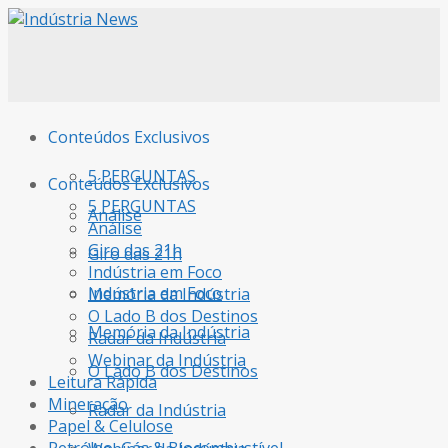
Conteúdos Exclusivos
5 PERGUNTAS
Conteúdos Exclusivos
5 PERGUNTAS
Análise
Análise
Giro das 21h
Giro das 21h
Indústria em Foco
Indústria em Foco
Memória da Indústria
O Lado B dos Destinos
Memória da Indústria
Radar da Indústria
Webinar da Indústria
O Lado B dos Destinos
Leitura Rápida
Mineração
Radar da Indústria
Papel & Celulose