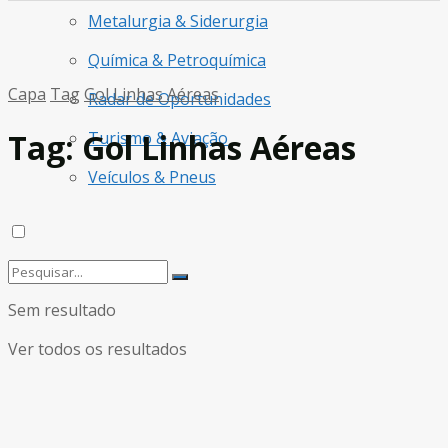
Metalurgia & Siderurgia
Química & Petroquímica
Capa
Tag
Gol Linhas Aéreas
Radar de Oportunidades
Tag:
Gol Linhas Aéreas
Turismo & Aviação
Veículos & Pneus
Sem resultado
Ver todos os resultados