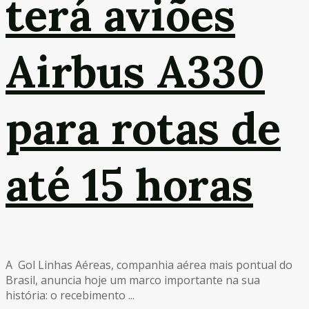
terá aviões
Airbus A330
para rotas de
até 15 horas
A Gol Linhas Aéreas, companhia aérea mais pontual do
Brasil, anuncia hoje um marco importante na sua
história: o recebimento ...