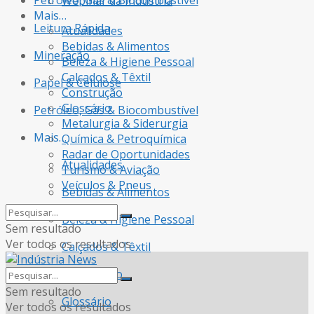
Petróleo, Gás & Biocombustível
Webinar da Indústria
Mais…
Leitura Rápida
Atualidades
Bebidas & Alimentos
Mineração
Beleza & Higiene Pessoal
Calçados & Têxtil
Papel & Celulose
Construção
Glossário
Petróleo, Gás & Biocombustível
Metalurgia & Siderurgia
Mais…
Química & Petroquímica
Radar de Oportunidades
Atualidades
Turismo & Aviação
Veículos & Pneus
Bebidas & Alimentos
Beleza & Higiene Pessoal
Sem resultado
Ver todos os resultados
Calçados & Têxtil
Construção
Sem resultado
Glossário
Ver todos os resultados