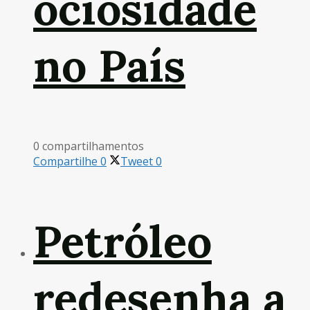
ociosidade
no País
0 compartilhamentos
Compartilhe
0
Tweet
0
Petróleo
redesenha a