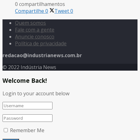
0 compartilhamentos
Compartilhe
0
Tweet
0
Quem somos
Fale com a gente
Anuncie conosco
Política de privacidade
redacao@industrianews.com.br
© 2022 Indústria News
Welcome Back!
Login to your account below
Remember Me