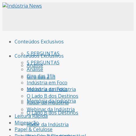
Conteúdos Exclusivos
5 PERGUNTAS
Conteúdos Exclusivos
5 PERGUNTAS
Análise
Análise
Giro das 21h
Giro das 21h
Indústria em Foco
Indústria em Foco
Memória da Indústria
O Lado B dos Destinos
Memória da Indústria
Radar da Indústria
Webinar da Indústria
O Lado B dos Destinos
Leitura Rápida
Mineração
Radar da Indústria
Papel & Celulose