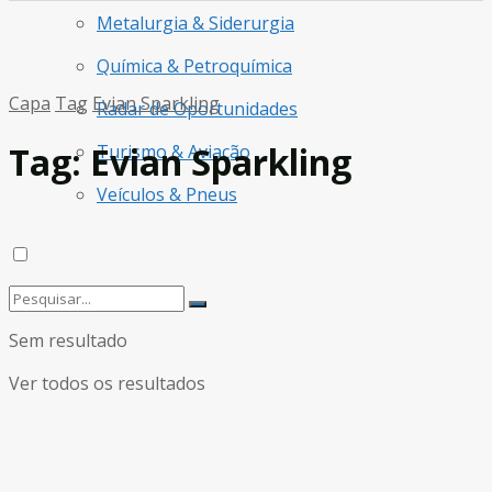
Metalurgia & Siderurgia
Química & Petroquímica
Capa
Tag
Evian Sparkling
Radar de Oportunidades
Tag:
Evian Sparkling
Turismo & Aviação
Veículos & Pneus
Sem resultado
Ver todos os resultados