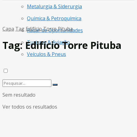
Metalurgia & Siderurgia
Química & Petroquímica
Capa
Tag
Edifício Torre Pituba
Radar de Oportunidades
Tag:
Edifício Torre Pituba
Turismo & Aviação
Veículos & Pneus
Sem resultado
Ver todos os resultados