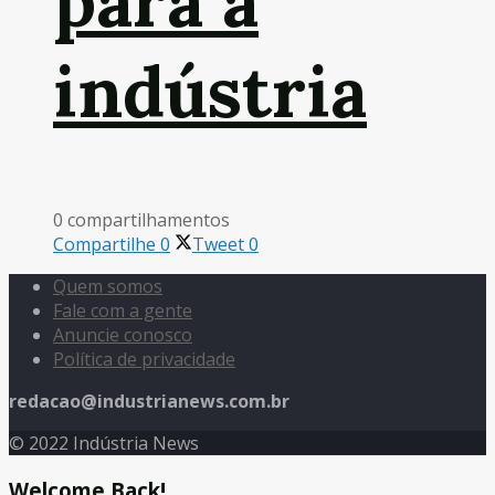
para a
indústria
0 compartilhamentos
Compartilhe
0
Tweet
0
Quem somos
Fale com a gente
Anuncie conosco
Política de privacidade
redacao@industrianews.com.br
© 2022 Indústria News
Welcome Back!