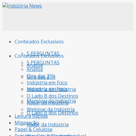
Conteúdos Exclusivos
5 PERGUNTAS
Conteúdos Exclusivos
5 PERGUNTAS
Análise
Análise
Giro das 21h
Giro das 21h
Indústria em Foco
Indústria em Foco
Memória da Indústria
O Lado B dos Destinos
Memória da Indústria
Radar da Indústria
Webinar da Indústria
O Lado B dos Destinos
Leitura Rápida
Mineração
Radar da Indústria
Papel & Celulose