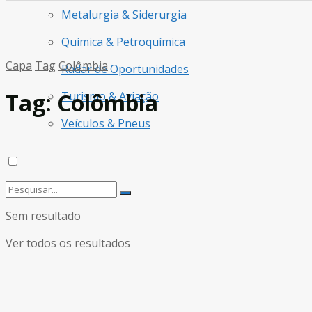
Metalurgia & Siderurgia
Química & Petroquímica
Capa
Tag
Colômbia
Radar de Oportunidades
Tag:
Colômbia
Turismo & Aviação
Veículos & Pneus
Sem resultado
Ver todos os resultados