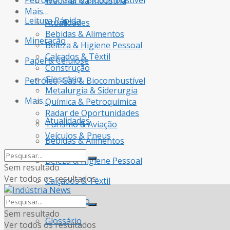
Petróleo, Gás & Biocombustível
Webinar da Indústria
Mais…
Leitura Rápida
Atualidades
Bebidas & Alimentos
Mineração
Beleza & Higiene Pessoal
Calçados & Têxtil
Papel & Celulose
Construção
Glossário
Petróleo, Gás & Biocombustível
Metalurgia & Siderurgia
Mais…
Química & Petroquímica
Radar de Oportunidades
Atualidades
Turismo & Aviação
Veículos & Pneus
Bebidas & Alimentos
Beleza & Higiene Pessoal
Sem resultado
Ver todos os resultados
Calçados & Têxtil
Construção
Sem resultado
Glossário
Ver todos os resultados