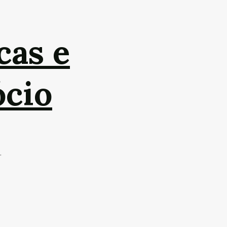
cas e
ócio
.