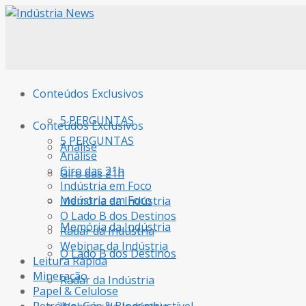
Conteúdos Exclusivos
5 PERGUNTAS
Conteúdos Exclusivos
5 PERGUNTAS
Análise
Análise
Giro das 21h
Giro das 21h
Indústria em Foco
Indústria em Foco
Memória da Indústria
O Lado B dos Destinos
Memória da Indústria
Radar da Indústria
Webinar da Indústria
O Lado B dos Destinos
Leitura Rápida
Mineração
Radar da Indústria
Papel & Celulose