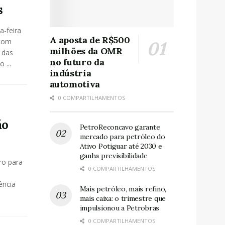
s
a-feira
A aposta de R$500
 com
milhões da OMR
 das
no futuro da
 ...
indústria
automotiva
0 COMPARTILHAMENTOS
ão
PetroReconcavo garante
mercado para petróleo do
Ativo Potiguar até 2030 e
ganha previsibilidade
ro para
0 COMPARTILHAMENTOS
ência
Mais petróleo, mais refino,
mais caixa: o trimestre que
impulsionou a Petrobras
0 COMPARTILHAMENTOS