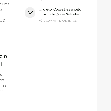
am uma
 o
Projeto ‘Conselheiro pelo
Brasil’ chega em Salvador
s. O
0 COMPARTILHAMENTOS
e o
l
os
erá
rias
s ...