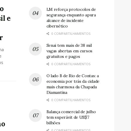
do
LM reforça protocolos de
segurança enquanto apura
il e
alcance de incidente
cibernético
0 COMPARTILHAMENTOS
r
Senai tem mais de 38 mil
ma
vagas abertas em cursos
e
gratuitos e pagos
os
0 COMPARTILHAMENTOS
O lado B de Rio de Contas: a
economia por trás da cidade
mais charmosa da Chapada
Diamantina
0 COMPARTILHAMENTOS
Balança comercial de julho
tem superávit de US$7
no
bilhões
0 COMPARTILHAMENTOS