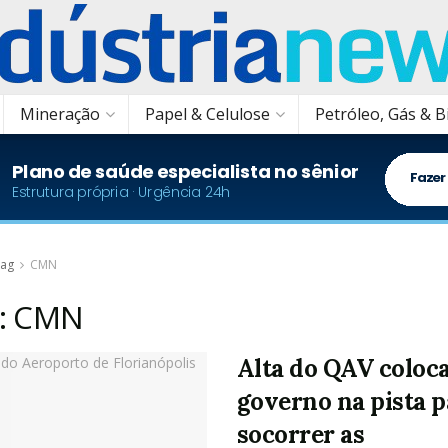
Mineração
Papel & Celulose
Petróleo, Gás & 
ag
CMN
:
CMN
Alta do QAV coloc
governo na pista p
socorrer as