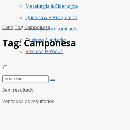
Metalurgia & Siderurgia
Química & Petroquímica
Capa
Tag
Camponesa
Radar de Oportunidades
Tag:
Camponesa
Turismo & Aviação
Veículos & Pneus
Sem resultado
Ver todos os resultados