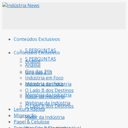
Conteúdos Exclusivos
5 PERGUNTAS
Conteúdos Exclusivos
5 PERGUNTAS
Análise
Análise
Giro das 21h
Giro das 21h
Indústria em Foco
Indústria em Foco
Memória da Indústria
O Lado B dos Destinos
Memória da Indústria
Radar da Indústria
Webinar da Indústria
O Lado B dos Destinos
Leitura Rápida
Mineração
Radar da Indústria
Papel & Celulose