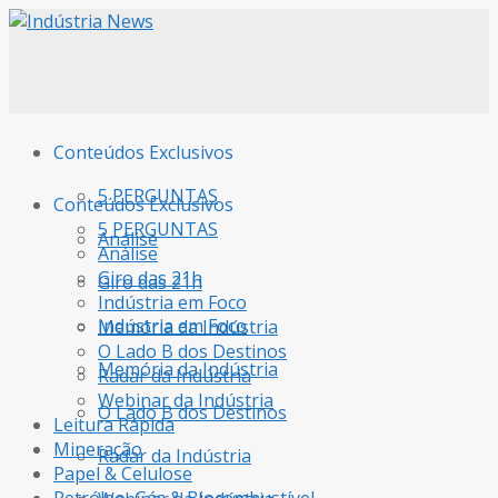
Conteúdos Exclusivos
5 PERGUNTAS
Conteúdos Exclusivos
5 PERGUNTAS
Análise
Análise
Giro das 21h
Giro das 21h
Indústria em Foco
Indústria em Foco
Memória da Indústria
O Lado B dos Destinos
Memória da Indústria
Radar da Indústria
Webinar da Indústria
O Lado B dos Destinos
Leitura Rápida
Mineração
Radar da Indústria
Papel & Celulose