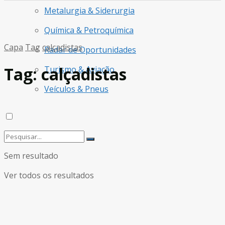
Metalurgia & Siderurgia
Química & Petroquímica
Capa
Tag
calçadistas
Radar de Oportunidades
Tag:
calçadistas
Turismo & Aviação
Veículos & Pneus
Sem resultado
Ver todos os resultados