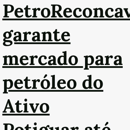
PetroReconca
garante
mercado para
petróleo do
Ativo
Potiguar até