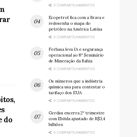
0 COMPARTILHAMENTOS
am
rar
Ecopetrol fica com a Brava e
redesenha o mapa do
petróleo na América Latina
0 COMPARTILHAMENTOS
Ferbasa leva IA e segurança
operacional ao 8º Seminário
s
de Mineração da Bahia
0 COMPARTILHAMENTOS
Os números que a indústria
química usa para contestar o
tarifaço dos EUA
itos,
0 COMPARTILHAMENTOS
es
Gerdau encerra 2º trimestre
e do
com Ebitda ajustado de R$3,4
bilhões
0 COMPARTILHAMENTOS