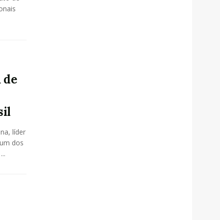
onais
 de
il
na, líder
 um dos
..