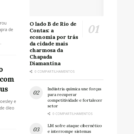
brou
O lado B de Rio de
mpra de
Contas: a
economia por trás
.
da cidade mais
charmosa da
Chapada
Diamantina
o
0 COMPARTILHAMENTOS
s com
xus
Indústria química une forças
para recuperar
competitividade e fortalecer
oesley e
setor
 de óleo
0 COMPARTILHAMENTOS
LM sofre ataque cibernético
e interrompe sistemas