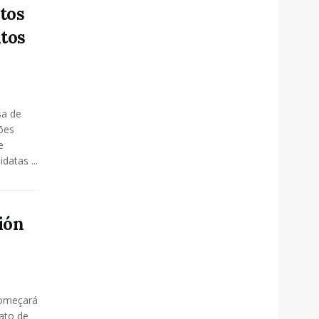
tos
ntos
sa de
ões
e
datas ...
ión
começará
ato de