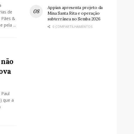
a
Appian apresenta projeto da
rias de
Mina Santa Rita e operação
e Pães &
subterrânea no Semba 2026
 pela ...
0 COMPARTILHAMENTOS
 não
ova
 Paul
4) que a
a