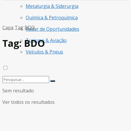
Metalurgia & Siderurgia
Química & Petroquímica
Capa
Tag
BDO
Radar de Oportunidades
Tag:
BDO
Turismo & Aviação
Veículos & Pneus
Sem resultado
Ver todos os resultados