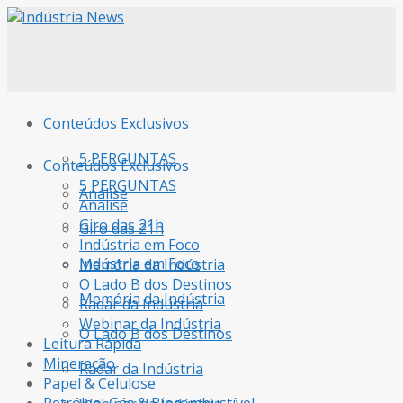
Conteúdos Exclusivos
5 PERGUNTAS
Conteúdos Exclusivos
5 PERGUNTAS
Análise
Análise
Giro das 21h
Giro das 21h
Indústria em Foco
Indústria em Foco
Memória da Indústria
O Lado B dos Destinos
Memória da Indústria
Radar da Indústria
Webinar da Indústria
O Lado B dos Destinos
Leitura Rápida
Mineração
Radar da Indústria
Papel & Celulose