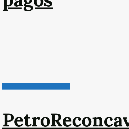
Petróleo, Gás & Biocombustível
PetroReconca