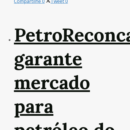
Compartilhe
0
Tweet
0
PetroReconc
garante
mercado
para