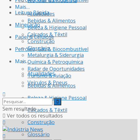
Petróleo, Gás & Biocombustível
Webinar da Indústria
Mais…
Leitura Rápida
Atualidades
Bebidas & Alimentos
Mineração
Beleza & Higiene Pessoal
Calçados & Têxtil
Papel & Celulose
Construção
Glossário
Petróleo, Gás & Biocombustível
Metalurgia & Siderurgia
Mais…
Química & Petroquímica
Radar de Oportunidades
Atualidades
Turismo & Aviação
Veículos & Pneus
Bebidas & Alimentos
Beleza & Higiene Pessoal
Sem resultado
Calçados & Têxtil
Ver todos os resultados
Construção
Glossário