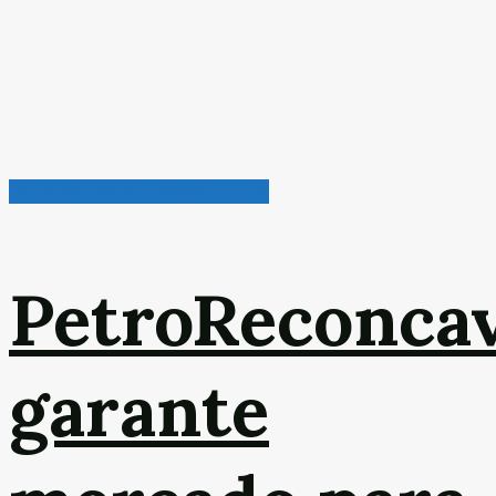
Petróleo, Gás & Biocombustível
PetroReconca
garante