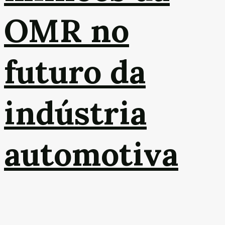
OMR no
futuro da
indústria
automotiva