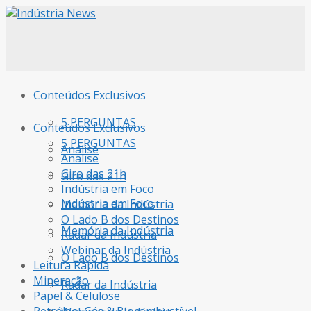
Conteúdos Exclusivos
5 PERGUNTAS
Conteúdos Exclusivos
5 PERGUNTAS
Análise
Análise
Giro das 21h
Giro das 21h
Indústria em Foco
Indústria em Foco
Memória da Indústria
O Lado B dos Destinos
Memória da Indústria
Radar da Indústria
Webinar da Indústria
O Lado B dos Destinos
Leitura Rápida
Mineração
Radar da Indústria
Papel & Celulose