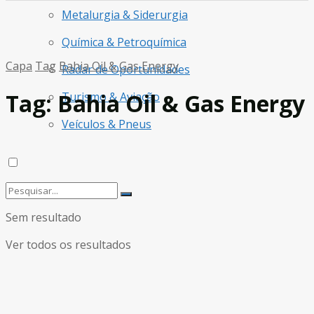
Metalurgia & Siderurgia
Química & Petroquímica
Capa
Tag
Bahia Oil & Gas Energy
Radar de Oportunidades
Tag:
Bahia Oil & Gas Energy
Turismo & Aviação
Veículos & Pneus
Sem resultado
Ver todos os resultados