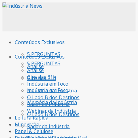
Conteúdos Exclusivos
5 PERGUNTAS
Conteúdos Exclusivos
5 PERGUNTAS
Análise
Análise
Giro das 21h
Giro das 21h
Indústria em Foco
Indústria em Foco
Memória da Indústria
O Lado B dos Destinos
Memória da Indústria
Radar da Indústria
Webinar da Indústria
O Lado B dos Destinos
Leitura Rápida
Mineração
Radar da Indústria
Papel & Celulose