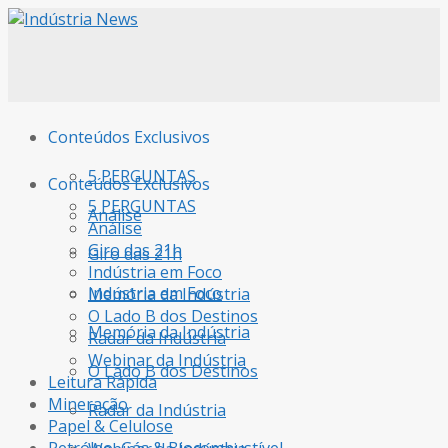
Conteúdos Exclusivos
5 PERGUNTAS
Conteúdos Exclusivos
5 PERGUNTAS
Análise
Análise
Giro das 21h
Giro das 21h
Indústria em Foco
Indústria em Foco
Memória da Indústria
O Lado B dos Destinos
Memória da Indústria
Radar da Indústria
Webinar da Indústria
O Lado B dos Destinos
Leitura Rápida
Mineração
Radar da Indústria
Papel & Celulose