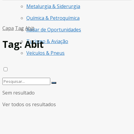
Metalurgia & Siderurgia
Química & Petroquímica
Capa
Tag
Abit
Radar de Oportunidades
Tag:
Abit
Turismo & Aviação
Veículos & Pneus
Sem resultado
Ver todos os resultados