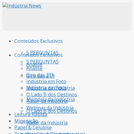
Conteúdos Exclusivos
5 PERGUNTAS
Conteúdos Exclusivos
5 PERGUNTAS
Análise
Análise
Giro das 21h
Giro das 21h
Indústria em Foco
Indústria em Foco
Memória da Indústria
O Lado B dos Destinos
Memória da Indústria
Radar da Indústria
Webinar da Indústria
O Lado B dos Destinos
Leitura Rápida
Mineração
Radar da Indústria
Papel & Celulose