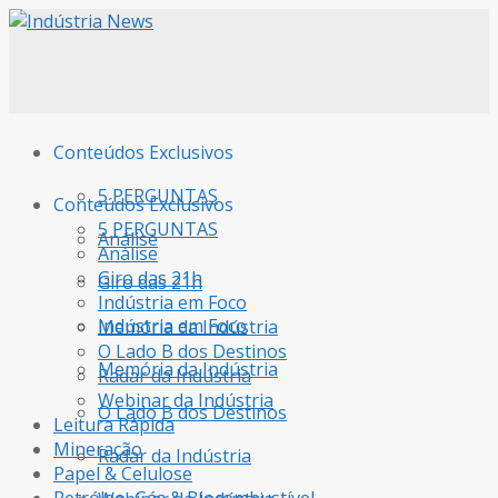
Conteúdos Exclusivos
5 PERGUNTAS
Conteúdos Exclusivos
5 PERGUNTAS
Análise
Análise
Giro das 21h
Giro das 21h
Indústria em Foco
Indústria em Foco
Memória da Indústria
O Lado B dos Destinos
Memória da Indústria
Radar da Indústria
Webinar da Indústria
O Lado B dos Destinos
Leitura Rápida
Mineração
Radar da Indústria
Papel & Celulose