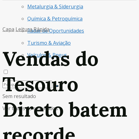
Metalurgia & Siderurgia
Química & Petroquímica
Capa
Leitura Rápida
Radar de Oportunidades
Turismo & Aviação
Vendas do
Veículos & Pneus
Tesouro
Sem resultado
Direto batem
Ver todos os resultados
recorde