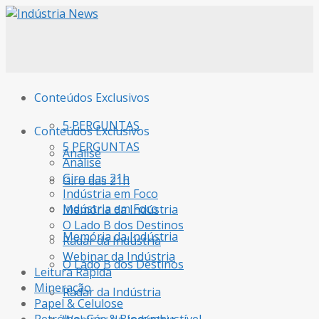
Conteúdos Exclusivos
5 PERGUNTAS
Conteúdos Exclusivos
5 PERGUNTAS
Análise
Análise
Giro das 21h
Giro das 21h
Indústria em Foco
Indústria em Foco
Memória da Indústria
O Lado B dos Destinos
Memória da Indústria
Radar da Indústria
Webinar da Indústria
O Lado B dos Destinos
Leitura Rápida
Mineração
Radar da Indústria
Papel & Celulose