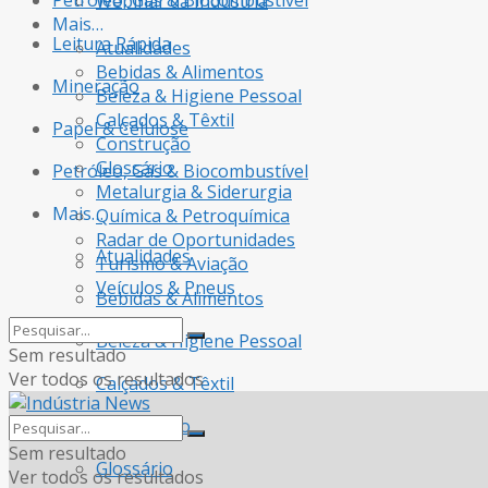
Petróleo, Gás & Biocombustível
Webinar da Indústria
Mais…
Leitura Rápida
Atualidades
Bebidas & Alimentos
Mineração
Beleza & Higiene Pessoal
Calçados & Têxtil
Papel & Celulose
Construção
Glossário
Petróleo, Gás & Biocombustível
Metalurgia & Siderurgia
Mais…
Química & Petroquímica
Radar de Oportunidades
Atualidades
Turismo & Aviação
Veículos & Pneus
Bebidas & Alimentos
Beleza & Higiene Pessoal
Sem resultado
Ver todos os resultados
Calçados & Têxtil
Construção
Sem resultado
Glossário
Ver todos os resultados