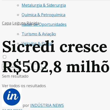
Metalurgia & Siderurgia
Química & Petroquímica
Capa
Leitura Rápida
Radar de Oportunidades
Turismo & Aviação
Sicredi cresc
Veículos & Pneus
R$502,8 milhõ
Sem resultado
Ver todos os resultados
por
INDÚSTRIA NEWS