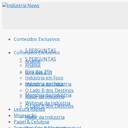
Conteúdos Exclusivos
5 PERGUNTAS
Conteúdos Exclusivos
5 PERGUNTAS
Análise
Análise
Giro das 21h
Giro das 21h
Indústria em Foco
Indústria em Foco
Memória da Indústria
O Lado B dos Destinos
Memória da Indústria
Radar da Indústria
Webinar da Indústria
O Lado B dos Destinos
Leitura Rápida
Mineração
Radar da Indústria
Papel & Celulose