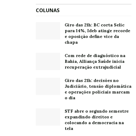
como parceira estratégica da aviação brasileira – com
padrão internacional e foco local.
COLUNAS
Sobre a Air bp
Giro das 21h: BC corta Selic
para 14%, Ideb atinge recorde
A air bp, é um dos principais fornecedores mundiais de
e oposição define vice da
chapa
combustíveis de aviação e serviços relacionados. Há
quase 100 anos investe na indústria da aviação para
Com rede de diagnóstico na
manter as pessoas voando em segurança em todo o
Bahia, Alliança Saúde inicia
mundo. A Air bp atende a mais de 600 localidades em 40
recuperação extrajudicial
países e abastece mais de 6.800 voos por dia – o que
Giro das 21h: decisões no
representa mais de um voo a cada 15 segundos. Os
Judiciário, tensão diplomática
clientes da Air bp incluem companhias aéreas
e operações policiais marcam
comerciais, militares, proprietários de aeronaves
o dia
comerciais e privadas, aeroportos e operadores de
STF abre o segundo semestre
aeródromos.
expandindo direitos e
colocando a democracia na
tela
Leia também:
Embraer descarta demissões no Brasil e