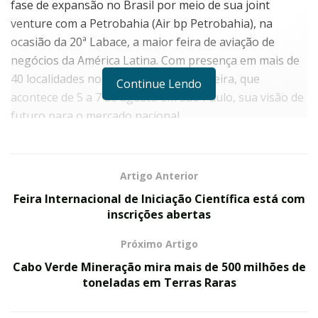
fase de expansão no Brasil por meio de sua joint
venture com a Petrobahia (Air bp Petrobahia), na
ocasião da 20ª Labace, a maior feira de aviação de
negócios da América Latina. Com presença em mais de
40 localidades no país, a Air bp leva à feira, que
Continue Lendo
acontece de 5 a 7 de agosto em São Paulo, sua visão de
futuro para o mercado nacional.
A empresa prepara sua entrada em aeroportos
estratégicos do Nordeste do Brasil para consolidar sua
Artigo Anterior
posição como uma das principais fornecedoras de
Feira Internacional de Iniciação Científica está com
combustíveis de aviação nacional. Entre os movimentos
inscrições abertas
mais avançados estão os projetos para a construção de
novos parques de abastecimento de aeronaves em
Próximo Artigo
Aracaju (SE) e João Pessoa (PB), viabilizados por meio
Cabo Verde Mineração mira mais de 500 milhões de
de parceria logística com a sua JV com a Petrobahia, a
toneladas em Terras Raras
Air bp Petrobahia.