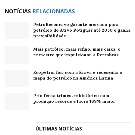
Com operações consolidadas nas regiões Sudeste e
Centro-Oeste do país, a companhia avança com
NOTÍCIAS
RELACIONADAS
estratégia seletiva de crescimento em novas frentes. A
PetroReconcavo garante mercado para
aposta é em uma abordagem de alto padrão, baseada
petróleo do Ativo Potiguar até 2030 e ganha
em segurança, eficiência e relacionamento próximo ao
previsibilidade
cliente.
Mais petróleo, mais refino, mais caixa: o
“A expansão da Air bp é resultado de uma estratégia
trimestre que impulsionou a Petrobras
cuidadosamente construída, baseada em critérios
técnicos, parcerias eficientes e no compromisso com a
Ecopetrol fica com a Brava e redesenha o
segurança operacional. Nosso crescimento se dá pela
mapa do petróleo na América Latina
consistência da presença, pela confiança dos nossos
clientes e pela entrega de valor real. Investimos
Prio fecha trimestre histórico com
mirando uma operação robusta, sustentável e alinhada
produção recorde e lucro 169% maior
aos padrões globais da companhia”, destaca Ricardo
Paganini, presidente da Air bp América do Sul.
ÚLTIMAS NOTÍCIAS
Tecnologia de ponta