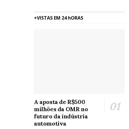
negocia tarifa zero nos EUA
+VISTAS EM 24 hORAS
Oh, olá
Prazer
em conhecê-lo.
Cadastre-se para
receber nosso
conteúdo em seu e-
mail todos os dias.
Tags:
Air bp
Air bp Petrobahia
Aracaju
Petrobahia
A aposta de R$500
milhões da OMR no
futuro da indústria
automotiva