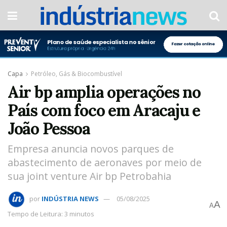
Capa
Petróleo, Gás & Biocombustível
Air bp amplia operações no
País com foco em Aracaju e
João Pessoa
Empresa anuncia novos parques de
abastecimento de aeronaves por meio de
sua joint venture Air bp Petrobahia
por
INDÚSTRIA NEWS
05/08/2025
A
A
Tempo de Leitura: 3 minutos