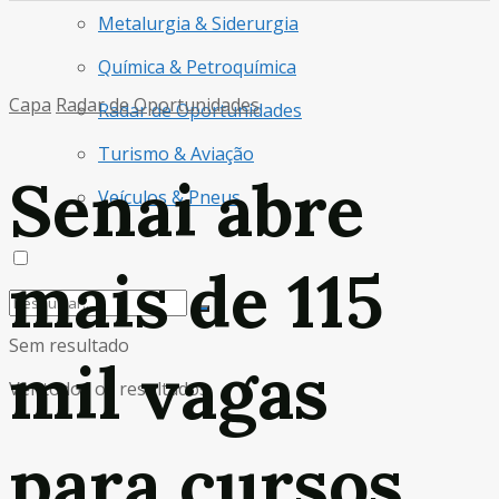
Metalurgia & Siderurgia
Química & Petroquímica
Capa
Radar de Oportunidades
Radar de Oportunidades
Turismo & Aviação
Senai abre
Veículos & Pneus
mais de 115
Sem resultado
mil vagas
Ver todos os resultados
para cursos