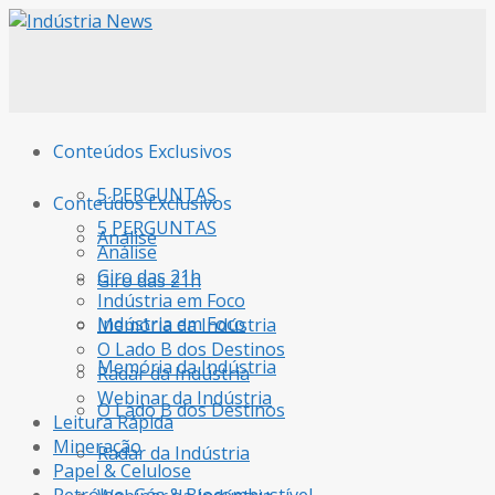
Conteúdos Exclusivos
5 PERGUNTAS
Conteúdos Exclusivos
5 PERGUNTAS
Análise
Análise
Giro das 21h
Giro das 21h
Indústria em Foco
Indústria em Foco
Memória da Indústria
O Lado B dos Destinos
Memória da Indústria
Radar da Indústria
Webinar da Indústria
O Lado B dos Destinos
Leitura Rápida
Mineração
Radar da Indústria
Papel & Celulose