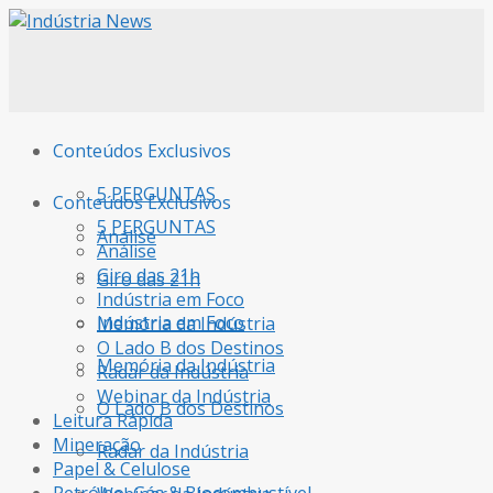
Conteúdos Exclusivos
5 PERGUNTAS
Conteúdos Exclusivos
5 PERGUNTAS
Análise
Análise
Giro das 21h
Giro das 21h
Indústria em Foco
Indústria em Foco
Memória da Indústria
O Lado B dos Destinos
Memória da Indústria
Radar da Indústria
Webinar da Indústria
O Lado B dos Destinos
Leitura Rápida
Mineração
Radar da Indústria
Papel & Celulose