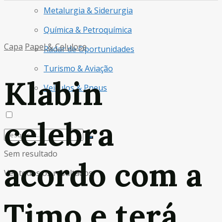
Metalurgia & Siderurgia
Química & Petroquímica
Capa
Papel & Celulose
Radar de Oportunidades
Turismo & Aviação
Klabin
Veículos & Pneus
celebra
Sem resultado
acordo com a
Ver todos os resultados
Timo e terá