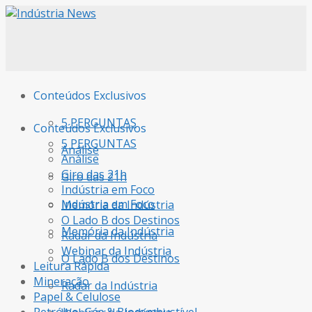
Conteúdos Exclusivos
5 PERGUNTAS
Conteúdos Exclusivos
5 PERGUNTAS
Análise
Análise
Giro das 21h
Giro das 21h
Indústria em Foco
Indústria em Foco
Memória da Indústria
O Lado B dos Destinos
Memória da Indústria
Radar da Indústria
Webinar da Indústria
O Lado B dos Destinos
Leitura Rápida
Mineração
Radar da Indústria
Papel & Celulose