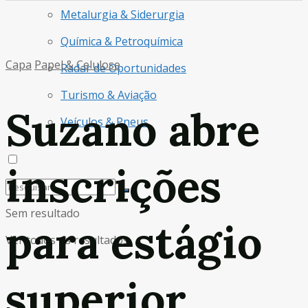
Metalurgia & Siderurgia
Química & Petroquímica
Capa
Papel & Celulose
Radar de Oportunidades
Turismo & Aviação
Suzano abre
Veículos & Pneus
inscrições
Sem resultado
para estágio
Ver todos os resultados
superior