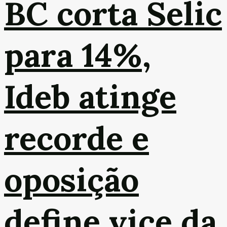
BC corta Selic
para 14%,
Ideb atinge
recorde e
oposição
define vice da