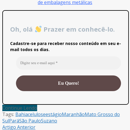
de embalagens metálicas
Oh, olá
Prazer em conhecê-lo.
Cadastre-se para receber nosso conteúdo em seu e-
mail todos os dias.
Continue Lendo
Tags:
Bahia
celulose
estágio
Maranhão
Mato Grosso do
Sul
Pará
São Paulo
Suzano
Artigo Anterior