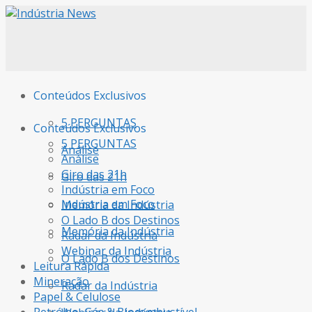
Conteúdos Exclusivos
5 PERGUNTAS
Conteúdos Exclusivos
5 PERGUNTAS
Análise
Análise
Giro das 21h
Giro das 21h
Indústria em Foco
Indústria em Foco
Memória da Indústria
O Lado B dos Destinos
Memória da Indústria
Radar da Indústria
Webinar da Indústria
O Lado B dos Destinos
Leitura Rápida
Mineração
Radar da Indústria
Papel & Celulose