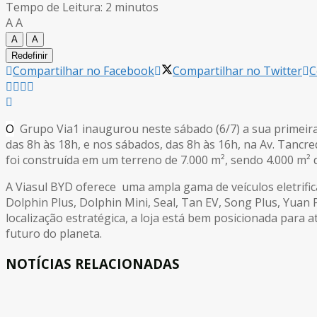
Tempo de Leitura: 2 minutos
A
A
A
A
Redefinir
Compartilhar no Facebook
Compartilhar no Twitter
C
O
Grupo Via1 inaugurou neste sábado (6/7) a sua primeira
das 8h às 18h, e nos sábados, das 8h às 16h, na Av. Tanc
foi construída em um terreno de 7.000 m², sendo 4.000 m² de
A Viasul BYD oferece uma ampla gama de veículos eletrifi
Dolphin Plus, Dolphin Mini, Seal, Tan EV, Song Plus, Yua
localização estratégica, a loja está bem posicionada para 
futuro do planeta.
NOTÍCIAS RELACIONADAS