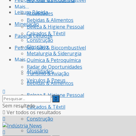
Petróleo, Gás & Biocombustível
Webinar da Indústria
Mais…
Leitura Rápida
Atualidades
Bebidas & Alimentos
Mineração
Beleza & Higiene Pessoal
Calçados & Têxtil
Papel & Celulose
Construção
Glossário
Petróleo, Gás & Biocombustível
Metalurgia & Siderurgia
Mais…
Química & Petroquímica
Radar de Oportunidades
Atualidades
Turismo & Aviação
Veículos & Pneus
Bebidas & Alimentos
Beleza & Higiene Pessoal
Sem resultado
Calçados & Têxtil
Ver todos os resultados
Construção
Glossário