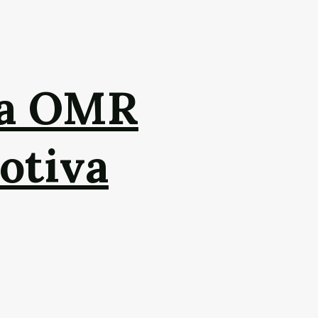
da OMR
otiva