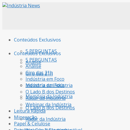
Conteúdos Exclusivos
5 PERGUNTAS
Conteúdos Exclusivos
5 PERGUNTAS
Análise
Análise
Giro das 21h
Giro das 21h
Indústria em Foco
Indústria em Foco
Memória da Indústria
O Lado B dos Destinos
Memória da Indústria
Radar da Indústria
Webinar da Indústria
O Lado B dos Destinos
Leitura Rápida
Mineração
Radar da Indústria
Papel & Celulose