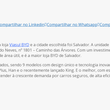
ompartilhar no Linkedin
Compartilhar no Whatsapp
Compa
 loja
Viasul BYD
e a cidade escolhida foi Salvador. A unidade
redo Neves, nº 1801 – Caminho das Árvores. Com um investim
 área útil, e é a maior loja BYD de Salvador.
cados, sendo 9 modelos com design único e tecnologia inova
n Plus, Han e o recentemente lançado King. E o melhor, com
atender à crescente demanda por carros seguros, de alta efi