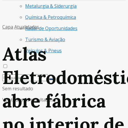
Metalurgia & Siderurgia
Química & Petroquímica
Capa
Atualidades
Radar de Oportunidades
Turismo & Aviação
Atlas
Veículos & Pneus
Eletrodomésti
Sem resultado
abre fábrica
Ver todos os resultados
no interior de