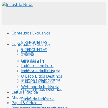
Conteúdos Exclusivos
5 PERGUNTAS
Conteúdos Exclusivos
5 PERGUNTAS
Análise
Análise
Giro das 21h
Giro das 21h
Indústria em Foco
Indústria em Foco
Memória da Indústria
O Lado B dos Destinos
Memória da Indústria
Radar da Indústria
Webinar da Indústria
O Lado B dos Destinos
Leitura Rápida
Mineração
Radar da Indústria
Papel & Celulose