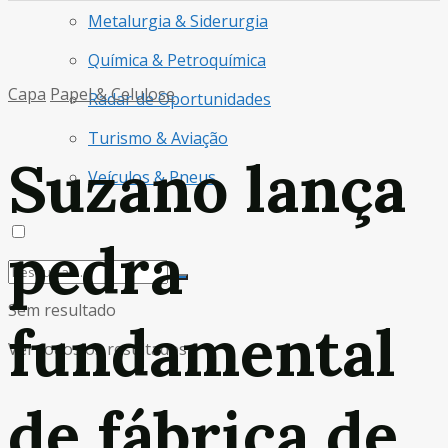
Metalurgia & Siderurgia
Química & Petroquímica
Capa
Papel & Celulose
Radar de Oportunidades
Turismo & Aviação
Suzano lança
Veículos & Pneus
pedra
Sem resultado
fundamental
Ver todos os resultados
de fábrica de