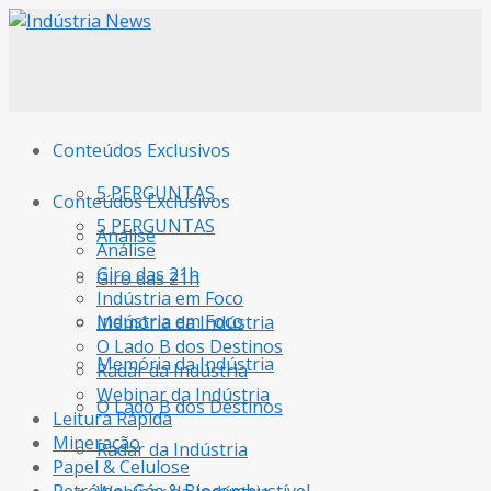
Conteúdos Exclusivos
5 PERGUNTAS
Conteúdos Exclusivos
5 PERGUNTAS
Análise
Análise
Giro das 21h
Giro das 21h
Indústria em Foco
Indústria em Foco
Memória da Indústria
O Lado B dos Destinos
Memória da Indústria
Radar da Indústria
Webinar da Indústria
O Lado B dos Destinos
Leitura Rápida
Mineração
Radar da Indústria
Papel & Celulose