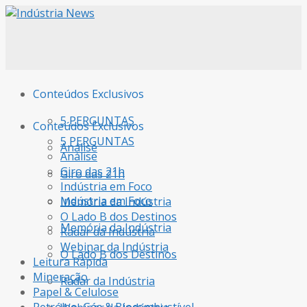
Conteúdos Exclusivos
5 PERGUNTAS
Conteúdos Exclusivos
5 PERGUNTAS
Análise
Análise
Giro das 21h
Giro das 21h
Indústria em Foco
Indústria em Foco
Memória da Indústria
O Lado B dos Destinos
Memória da Indústria
Radar da Indústria
Webinar da Indústria
O Lado B dos Destinos
Leitura Rápida
Mineração
Radar da Indústria
Papel & Celulose