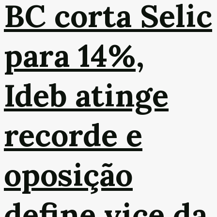
BC corta Selic
para 14%,
Ideb atinge
recorde e
oposição
define vice da