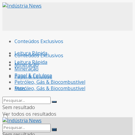
Conteúdos Exclusivos
Leitura Rápida
Conteúdos Exclusivos
Leitura Rápida
Mineração
Mineração
Papel & Celulose
Papel & Celulose
Petróleo, Gás & Biocombustível
Petróleo, Gás & Biocombustível
Mais…
Mais…
Sem resultado
Ver todos os resultados
Sem resultado