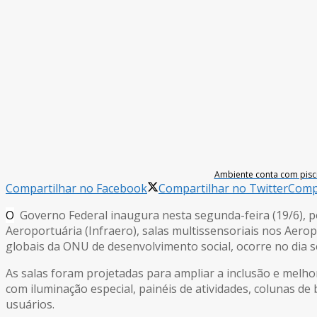
Ambiente conta com pisci
Compartilhar no Facebook
Compartilhar no Twitter
Compa
O
Governo Federal inaugura nesta segunda-feira (19/6), p
Aeroportuária (Infraero), salas multissensoriais nos Aero
globais da ONU de desenvolvimento social, ocorre no dia s
As salas foram projetadas para ampliar a inclusão e melh
com iluminação especial, painéis de atividades, colunas d
usuários.