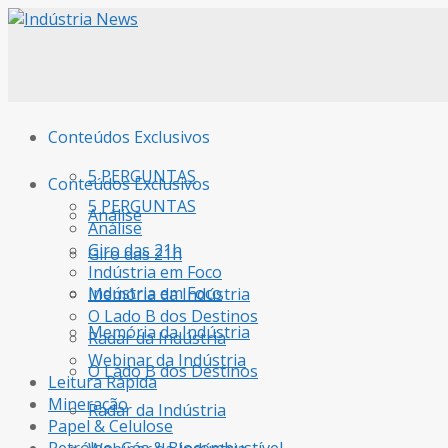
Conteúdos Exclusivos
5 PERGUNTAS
Conteúdos Exclusivos
5 PERGUNTAS
Análise
Análise
Giro das 21h
Giro das 21h
Indústria em Foco
Indústria em Foco
Memória da Indústria
O Lado B dos Destinos
Memória da Indústria
Radar da Indústria
Webinar da Indústria
O Lado B dos Destinos
Leitura Rápida
Mineração
Radar da Indústria
Papel & Celulose