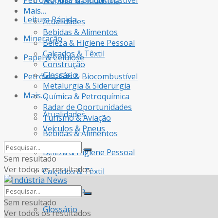
Petróleo, Gás & Biocombustível
Webinar da Indústria
Mais…
Leitura Rápida
Atualidades
Bebidas & Alimentos
Mineração
Beleza & Higiene Pessoal
Calçados & Têxtil
Papel & Celulose
Construção
Glossário
Petróleo, Gás & Biocombustível
Metalurgia & Siderurgia
Mais…
Química & Petroquímica
Radar de Oportunidades
Atualidades
Turismo & Aviação
Veículos & Pneus
Bebidas & Alimentos
Beleza & Higiene Pessoal
Sem resultado
Ver todos os resultados
Calçados & Têxtil
Construção
Sem resultado
Glossário
Ver todos os resultados