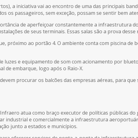
os), a iniciativa vai ao encontro de uma das principais ban
dos os passageiros, sem exceção, possam se sentir bem aten
portância de aperfeiçoar constantemente a infraestrutura do
talações de seus terminais. Essas salas são a prova desse
ue, próximo ao portão 4. O ambiente conta com piscina de b
 de luzes e equipamento de som com acionamento por blueto
nal de embarque, logo após o Raio-X.
dos devem procurar os balcões das empresas aéreas, para q
nfraero atua como braço executor de políticas públicas do g
rar industrial e comercialmente a infraestrutura aeroportuá
ção junto a estados e municípios.