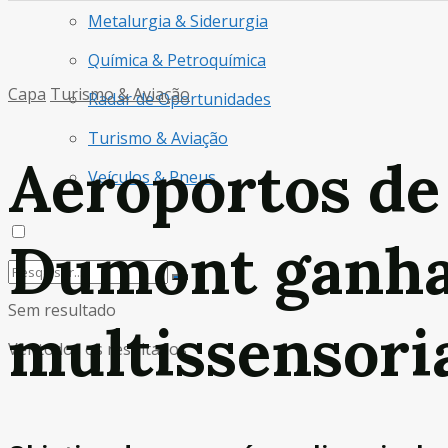
Metalurgia & Siderurgia
Química & Petroquímica
Capa
Turismo & Aviação
Radar de Oportunidades
Turismo & Aviação
Aeroportos de
Veículos & Pneus
Dumont ganha
Sem resultado
multissensori
Ver todos os resultados