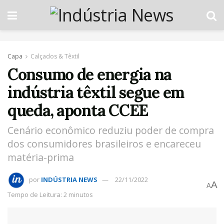
Capa
Calçados & Têxtil
Consumo de energia na
indústria têxtil segue em
queda, aponta CCEE
Cenário econômico reduziu poder de compra
dos consumidores brasileiros e encareceu
matéria-prima
por
INDÚSTRIA NEWS
22/11/2022
A
A
Tempo de Leitura: 2 minutos