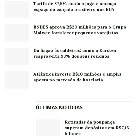
comercialização de energia elétrica no país, garantindo
Tarifa de 37,5% muda o jogo e ameaça
a segurança e o equilíbrio financeiro deste mercado. A
espaço do calçado brasileiro nos EUA
CCEE é uma associação civil sem fins lucrativos, mantida
pelas empresas que compram e vendem energia no
BNDES aprova R$20 milhões para o Grupo
Malwee fortalecer pequenos varejistas
Brasil.
O papel da CCEE é fortalecer o ambiente de
Da fiação às caldeiras: como a Karsten
comercialização de energia – no ambiente regulado, no
reaproveita 93% dos seus resíduos
ambiente livre e no mercado de curto prazo – por meio
de regras e mecanismos que promovam relações
Atlântica investe R$10 milhões e amplia
comerciais sólidas e justas para todos os segmentos do
aposta no mercado de hotelaria
setor (geração, distribuição, comercialização e
consumo).
ÚLTIMAS NOTÍCIAS
Leia também:
Lucro da Ferbasa dá salto nos primeiros
nove meses do ano
Retiradas da poupança
superam depósitos em R$7,15
bilhões