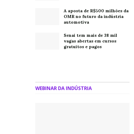
Oh, olá
Prazer
A aposta de R$500 milhões da
OMR no futuro da indústria
em conhecê-lo.
automotiva
Cadastre-se para
receber nosso
Senai tem mais de 38 mil
vagas abertas em cursos
conteúdo em seu e-
gratuitos e pagos
mail todos os dias.
Tags:
Câmara de Comercialização de Energia Elétrica
energia
indústria têxtil
Sergipe
WEBINAR DA INDÚSTRIA